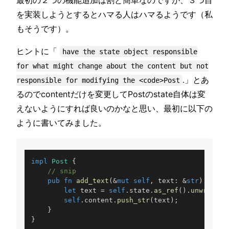
最初の２つの機能追加は割と簡単なのですが、３つ目
を実装しようとするとハマる人はハマるようです（私
もそうです）。
ヒントに「
have the state object responsible
for what might change about the content but not
.」とあ
responsible for modifying the <code>Post
るのでcontentだけを変更してPostのstate自体は変
えないようにすれば良いのかなと思い、最初に以下の
ように書いてみました。
impl
Post
{
// snip
pub
fn
add_text
(
&
mut
self
,
 text
:
&
str
)
{
let
 text 
=
self
.
state
.
as_ref
(
)
.
unwrap
(
)
.
self
.
content
.
push_str
(
text
)
;
}
}