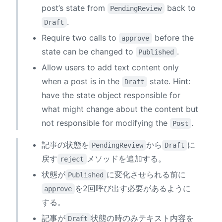
post’s state from
back to
PendingReview
.
Draft
Require two calls to
before the
approve
state can be changed to
.
Published
Allow users to add text content only
when a post is in the
state. Hint:
Draft
have the state object responsible for
what might change about the content but
not responsible for modifying the
.
Post
記事の状態を
から
に
PendingReview
Draft
戻す
メソッドを追加する。
reject
状態が
に変化させられる前に
Published
を2回呼び出す必要があるように
approve
する。
記事が
状態の時のみテキスト内容を
Draft