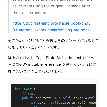
caller from using the original instance after
the transformation.
https://doc.rust-lang.org/stable/book/ch05-
03-method-syntax.html#defining-methods
そのため、必然的に所有権はそのメソッドに移動して
しまうということのようです。
修正の方針としては、State 側の add_text 呼び出し
時に自身の mutable reference を使わないようにす
れば良いということになります。
impl
Post
{
// snip
pub
fn
add_text
(
&
mut
self
,
 text
:
&
str
)
{
let
 text 
=
self
.
state
.
as_ref
(
)
.
unwrap
(
)
.