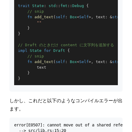
trait
State
:
std
::
fmt
::
Debug
{
// snip
fn
add_text
(
self
:
Box
<
Self
>
,
 text
:
&
str
)
->
""
}
}
// Draft のときだけ content に文字列を追加する
impl
State
for
Draft
{
// snip
fn
add_text
(
self
:
Box
<
Self
>
,
 text
:
&
str
)
->
}
}
しかし、これだと以下のようなコンパイルエラーが出
ます。
error[E0507]: cannot move out of a shared referenc
  --> src/lib.rs:15:20
