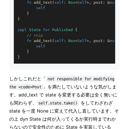
fn
add_text
(
self
:
Box
<
Self
>
,
 post
:
&
mut
Post
self
}
}
impl
State
for
Published
{
// snip
fn
add_text
(
self
:
Box
<
Self
>
,
 post
:
&
mut
Post
self
}
}
しかしこれだと「
not responsible for modifying
」を満たしていないような気がしま
the <code>Post
す。add_text で state を変更する必要は全く無いに
も関わらず、
をしてわざわざ
self.state.take()
state を一度 None に変えて代入し直しています。そ
の上 dyn State は何が入ってくるか実行時までわか
らないので安全性のために State を実装している