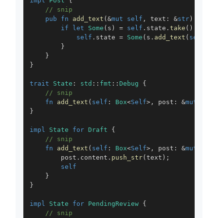
impl
Post
{
// snip
pub
fn
add_text
(
&
mut
self
,
 text
:
&
str
)
{
if
let
Some
(
s
)
=
self
.
state
.
take
(
)
{
self
.
state 
=
Some
(
s
.
add_text
(
self
,
 t
}
}
}
trait
State
:
std
::
fmt
::
Debug
{
// snip
fn
add_text
(
self
:
Box
<
Self
>
,
 post
:
&
mut
Post
}
impl
State
for
Draft
{
// snip
fn
add_text
(
self
:
Box
<
Self
>
,
 post
:
&
mut
Post
        post
.
content
.
push_str
(
text
)
;
self
}
}
impl
State
for
PendingReview
{
// snip