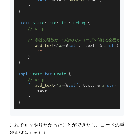
self
.
content
.
push_str
(
text
)
;
}
}
trait
State
:
std
::
fmt
::
Debug
{
// snip
// 参照の引数が２つなのでスコープを付ける必要がある
fn
add_text
<
'a
>
(
&
self
,
 _text
:
&
'a
str
)
->
&
'
""
}
}
impl
State
for
Draft
{
// snip
fn
add_text
<
'a
>
(
&
self
,
 text
:
&
'a
str
)
->
&
'a
}
}
これで元々やりたかったことができたし、コードの重
複も減らせました。